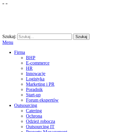
"
"
Szukaj:
Szukaj
Menu
Firma
BHP
E-commerce
HR
Innowacje
Logistyka
Marketing i PR
Poradnik
Start-up
Forum ekspertów
Outsourcing
Catering
Ochrona
Odzież robocza
Outsourcing IT
Property Management