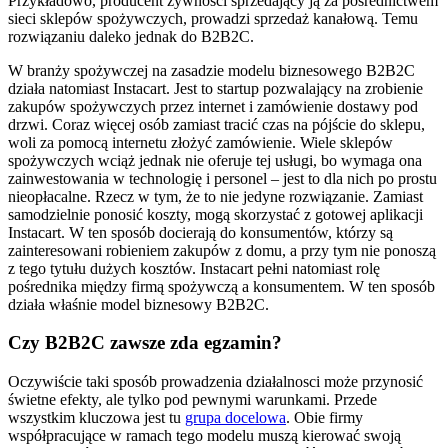
Przykładowo, producent żywności sprzedający ją za pośrednictwem
sieci sklepów spożywczych, prowadzi sprzedaż kanałową. Temu
rozwiązaniu daleko jednak do B2B2C.
W branży spożywczej na zasadzie modelu biznesowego B2B2C
działa natomiast Instacart. Jest to startup pozwalający na zrobienie
zakupów spożywczych przez internet i zamówienie dostawy pod
drzwi. Coraz więcej osób zamiast tracić czas na pójście do sklepu,
woli za pomocą internetu złożyć zamówienie. Wiele sklepów
spożywczych wciąż jednak nie oferuje tej usługi, bo wymaga ona
zainwestowania w technologię i personel – jest to dla nich po prostu
nieopłacalne. Rzecz w tym, że to nie jedyne rozwiązanie. Zamiast
samodzielnie ponosić koszty, mogą skorzystać z gotowej aplikacji
Instacart. W ten sposób docierają do konsumentów, którzy są
zainteresowani robieniem zakupów z domu, a przy tym nie ponoszą
z tego tytułu dużych kosztów. Instacart pełni natomiast rolę
pośrednika między firmą spożywczą a konsumentem. W ten sposób
działa właśnie model biznesowy B2B2C.
Czy B2B2C zawsze zda egzamin?
Oczywiście taki sposób prowadzenia działalnosci może przynosić
świetne efekty, ale tylko pod pewnymi warunkami. Przede
wszystkim kluczowa jest tu
grupa docelowa
. Obie firmy
współpracujące w ramach tego modelu muszą kierować swoją