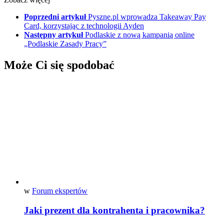
Poprzedni artykuł
Pyszne.pl wprowadza Takeaway Pay
Card, korzystając z technologii Ayden
Następny artykuł
Podlaskie z nową kampanią online
„Podlaskie Zasady Pracy”
Może Ci się spodobać
w
Forum ekspertów
Jaki prezent dla kontrahenta i pracownika?