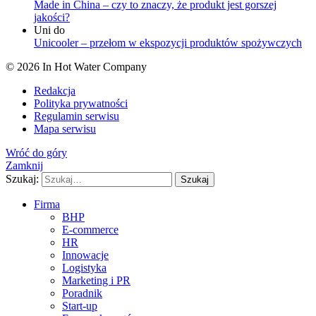
Made in China – czy to znaczy, że produkt jest gorszej
jakości?
Uni
do
Unicooler – przełom w ekspozycji produktów spożywczych
© 2026 In Hot Water Company
Redakcja
Polityka prywatności
Regulamin serwisu
Mapa serwisu
Wróć do góry
Zamknij
Szukaj:
Szukaj
Firma
BHP
E-commerce
HR
Innowacje
Logistyka
Marketing i PR
Poradnik
Start-up