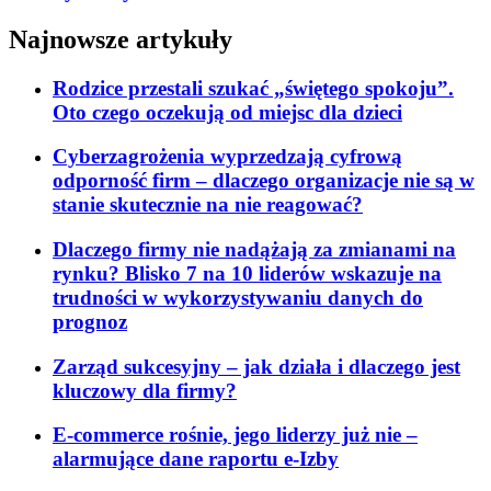
Najnowsze artykuły
Rodzice przestali szukać „świętego spokoju”.
Oto czego oczekują od miejsc dla dzieci
Cyberzagrożenia wyprzedzają cyfrową
odporność firm – dlaczego organizacje nie są w
stanie skutecznie na nie reagować?
Dlaczego firmy nie nadążają za zmianami na
rynku? Blisko 7 na 10 liderów wskazuje na
trudności w wykorzystywaniu danych do
prognoz
Zarząd sukcesyjny – jak działa i dlaczego jest
kluczowy dla firmy?
E-commerce rośnie, jego liderzy już nie –
alarmujące dane raportu e-Izby