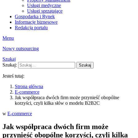
Usługi medyczne
Usługi sprzątające
Gospodarka i Rynek
Informacje biznesowe
Redakcja portalu
Menu
Nowy outsourcing
Szukaj
Szukaj:
Szukaj
Jesteś tutaj:
Strona główna
E-commerce
Jak współpraca dwóch firm może przynieść obopólne
korzyści, czyli kilka słów o modelu B2B2C
w
E-commerce
Jak współpraca dwóch firm może
przynieść obopólne korzyści, czyli kilka