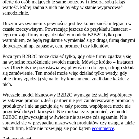
ofertę do osób mających te same potrzeby i nieść za sobą jakąś
wartość, której żadna z nich nie byłaby w stanie wypracować
samodzielnie.
Dużym wyzwaniem z pewnością jest też konieczność integracji w
czasie rzeczywistym. Powracając jeszcze do przykładu Instacart –
tego rodzaju firmy mogą działać w modelu B2B2C tylko pod
warunkiem, że będą regularnie wymieniać się z drugą firmą danymi
dotyczącymi np. zapasów, cen, promocji czy klientów.
Poza tym B2B2C może działać tylko, gdy obie firmy zgadzają się
na wyraźne rozróżnienie swoich marek. Mówiąc krótko – Instacart
czy UberEats nie pozostawia wątpliwości co do tego, u kogo składa
się zamówienie. Ten model może więc działać tylko wtedy, gdy
obie firmy zgadzają się na to, by konsumenci znali dane każdej z
nich.
Wreszcie model biznesowy B2B2C wymaga też stałej współpracy
w zakresie promocji. Jeśli partner nie jest zainteresowany promocją
produktów i nie angażuje się w cały proces, współpraca może nie
przynieść dużych korzyści. Nie można też zapomnieć, że model
B2B2C najzwyczajniej w świecie nie zawsze zda egzamin. Nie
sprawdzi się w przypadku niszowych produktów czy usług, a także
takich firm, które nie rozwijają się pod kątem
ecommerce
.
Zobacz więcej