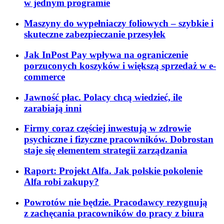
w jednym programie
Maszyny do wypełniaczy foliowych – szybkie i
skuteczne zabezpieczanie przesyłek
Jak InPost Pay wpływa na ograniczenie
porzuconych koszyków i większą sprzedaż w e-
commerce
Jawność płac. Polacy chcą wiedzieć, ile
zarabiają inni
Firmy coraz częściej inwestują w zdrowie
psychiczne i fizyczne pracowników. Dobrostan
staje się elementem strategii zarządzania
Raport: Projekt Alfa. Jak polskie pokolenie
Alfa robi zakupy?
Powrotów nie będzie. Pracodawcy rezygnują
z zachęcania pracowników do pracy z biura