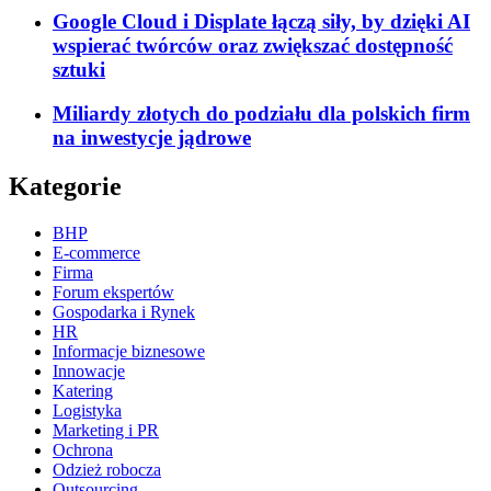
Google Cloud i Displate łączą siły, by dzięki AI
wspierać twórców oraz zwiększać dostępność
sztuki
Miliardy złotych do podziału dla polskich firm
na inwestycje jądrowe
Kategorie
BHP
E-commerce
Firma
Forum ekspertów
Gospodarka i Rynek
HR
Informacje biznesowe
Innowacje
Katering
Logistyka
Marketing i PR
Ochrona
Odzież robocza
Outsourcing