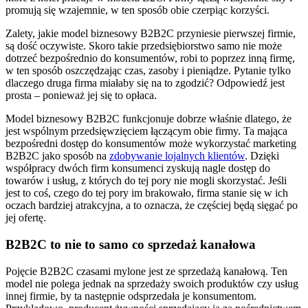
promują się wzajemnie, w ten sposób obie czerpiąc korzyści.
Zalety, jakie model biznesowy B2B2C przyniesie pierwszej firmie,
są dość oczywiste. Skoro takie przedsiębiorstwo samo nie może
dotrzeć bezpośrednio do konsumentów, robi to poprzez inną firmę,
w ten sposób oszczędzając czas, zasoby i pieniądze. Pytanie tylko
dlaczego druga firma miałaby się na to zgodzić? Odpowiedź jest
prosta – ponieważ jej się to opłaca.
Model biznesowy B2B2C funkcjonuje dobrze właśnie dlatego, że
jest wspólnym przedsięwzięciem łączącym obie firmy. Ta mająca
bezpośredni dostęp do konsumentów może wykorzystać marketing
B2B2C jako sposób na
zdobywanie lojalnych klientów
. Dzięki
współpracy dwóch firm konsumenci zyskują nagle dostęp do
towarów i usług, z których do tej pory nie mogli skorzystać. Jeśli
jest to coś, czego do tej pory im brakowało, firma stanie się w ich
oczach bardziej atrakcyjna, a to oznacza, że częściej będą sięgać po
jej ofertę.
B2B2C to nie to samo co sprzedaż kanałowa
Pojęcie B2B2C czasami mylone jest ze sprzedażą kanałową. Ten
model nie polega jednak na sprzedaży swoich produktów czy usług
innej firmie, by ta następnie odsprzedała je konsumentom.