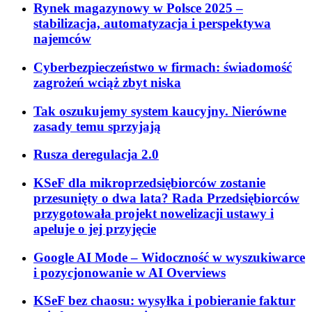
Rynek magazynowy w Polsce 2025 –
stabilizacja, automatyzacja i perspektywa
najemców
Cyberbezpieczeństwo w firmach: świadomość
zagrożeń wciąż zbyt niska
Tak oszukujemy system kaucyjny. Nierówne
zasady temu sprzyjają
Rusza deregulacja 2.0
KSeF dla mikroprzedsiębiorców zostanie
przesunięty o dwa lata? Rada Przedsiębiorców
przygotowała projekt nowelizacji ustawy i
apeluje o jej przyjęcie
Google AI Mode – Widoczność w wyszukiwarce
i pozycjonowanie w AI Overviews
KSeF bez chaosu: wysyłka i pobieranie faktur