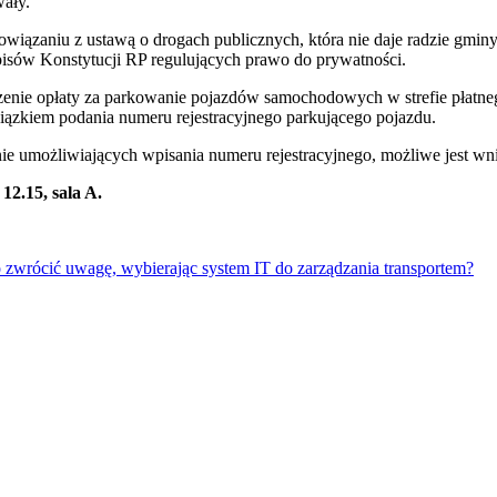
ały.
wiązaniu z ustawą o drogach publicznych, która nie daje radzie gmin
isów Konstytucji RP regulujących prawo do prywatności.
szenie opłaty za parkowanie pojazdów samochodowych w strefie płatne
em podania numeru rejestracyjnego parkującego pojazdu.
e umożliwiających wpisania numeru rejestracyjnego, możliwe jest wni
12.15, sala A.
o zwrócić uwagę, wybierając system IT do zarządzania transportem?