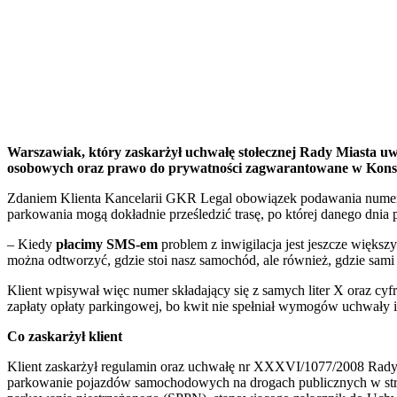
Warszawiak, który zaskarżył uchwałę stołecznej Rady Miasta u
osobowych oraz prawo do prywatności zagwarantowane w Konsty
Zdaniem Klienta Kancelarii GKR Legal obowiązek podawania numeru
parkowania mogą dokładnie prześledzić trasę, po której danego dnia 
– Kiedy
płacimy SMS-em
problem z inwigilacja jest jeszcze wi
można odtworzyć, gdzie stoi nasz samochód, ale również, gdzie sami 
Klient wpisywał więc numer składający się z samych liter X oraz 
zapłaty opłaty parkingowej, bo kwit nie spełniał wymogów uchwały i 
Co zaskarżył klient
Klient zaskarżył regulamin oraz uchwałę nr XXXVI/1077/2008 Rady M
parkowanie pojazdów samochodowych na drogach publicznych w strefi