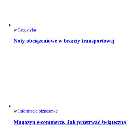
w
Logistyka
Noty obciążeniowe w branży transportowej
w
Informacje biznesowe
Magazyn e-commerce. Jak przetrwać świąteczną