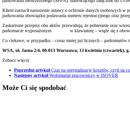
parkowania niestrzeżonego (SPPN), stanowiącego załącznik do Uchw
Klient zarzucił naruszenie ustawy o ochronie danych osobowych w po
parkowania obowiązku podawania numeru rejestracyjnego oraz przep
Zaskarżone przepisy obu aktów przewidują, że pobieranie oraz wno
parkomacie wyposażonym w klawiaturę – wiąże się z obowiązki
Co ciekawe, w przypadku – coraz mniej już licznych – parkomatów ni
WSA, ul. Jasna 2/4, 00-013 Warszawa, 13 kwietnia (czwartek), g. 
Zobacz więcej
Poprzedni artykuł
Czas na optymalizację kosztów, czyli na c
Następny artykuł
Wolontariat pracowniczy w ISOVER
Może Ci się spodobać