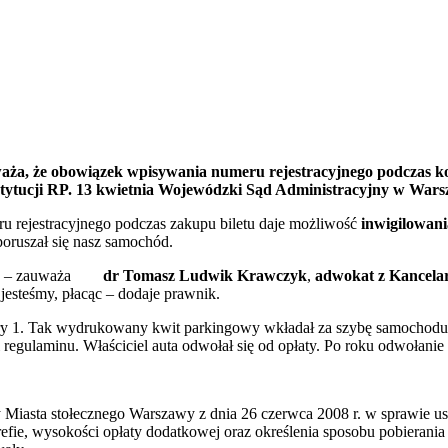
waża, że obowiązek wpisywania numeru rejestracyjnego podczas 
tucji RP. 13 kwietnia Wojewódzki Sąd Administracyjny w Warsza
 rejestracyjnego podczas zakupu biletu daje możliwość
inwigilowani
poruszał się nasz samochód.
ększy – zauważa
dr Tomasz Ludwik Krawczyk
,
adwokat z Kancela
jesteśmy, płacąc – dodaje prawnik.
cyfry 1. Tak wydrukowany kwit parkingowy wkładał za szybę samochodu
regulaminu. Właściciel auta odwołał się od opłaty. Po roku odwołanie 
iasta stołecznego Warszawy z dnia 26 czerwca 2008 r. w sprawie usta
e, wysokości opłaty dodatkowej oraz określenia sposobu pobierania t