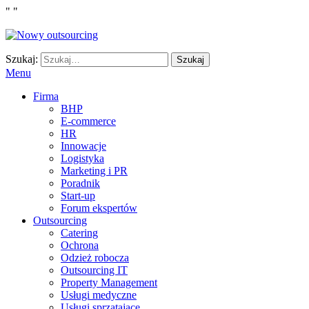
"
"
Szukaj:
Szukaj
Menu
Firma
BHP
E-commerce
HR
Innowacje
Logistyka
Marketing i PR
Poradnik
Start-up
Forum ekspertów
Outsourcing
Catering
Ochrona
Odzież robocza
Outsourcing IT
Property Management
Usługi medyczne
Usługi sprzątające