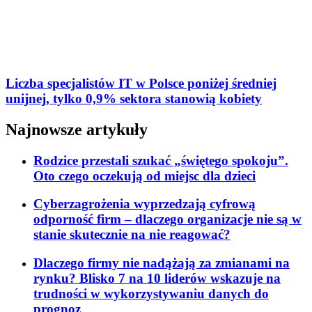
Liczba specjalistów IT w Polsce poniżej średniej
unijnej, tylko 0,9% sektora stanowią kobiety
Najnowsze artykuły
Rodzice przestali szukać „świętego spokoju”.
Oto czego oczekują od miejsc dla dzieci
Cyberzagrożenia wyprzedzają cyfrową
odporność firm – dlaczego organizacje nie są w
stanie skutecznie na nie reagować?
Dlaczego firmy nie nadążają za zmianami na
rynku? Blisko 7 na 10 liderów wskazuje na
trudności w wykorzystywaniu danych do
prognoz