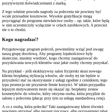
pozytywnymi doświadczeniami z marką.
Z tego właśnie powodu nagrody za polecenia nie powinny być
wcale przesadnie kosztowne. Wysokie gratyfikacje mogą
przyciągnąć do programu niewłaściwe osoby – np. takie, które będą
w nim uczestniczyły wyłącznie w celach zarobkowych. A przecież
nie o to chodzi.
Kogo nagradzać?
Przygotowując program poleceń, powinniśmy wziąć pod uwagę
naszą grupę docelową. Aby programy lojalnościowe były
skuteczne, musimy wiedzieć, kogo chcemy zaangażować do
pozyskiwania nowych klientów oraz jakie osoby chcemy pozyskać.
Na przykład – jeśli ekskluzywny salon fryzjerski skusi nowego
klienta bezpłatną stylizacją włosów, ale osoby tej nie będzie w
przyszłości stać na skorzystanie z usługi zgodnie z cennikiem, tego
typu promocja nie przyniesie firmie korzyści. W takim przypadku
lepszym motywatorem może się okazać np. bezpłatny zestaw
kosmetyków do włosów, który otrzyma osoba, która przyjdzie do
salonu z polecenia (płacąc przy tym za usługę standardową cenę).
A co z osobą, która poleciła? Taki zaangażowany klient również
powinien otrzymać albo prezent rzeczowy, albo przynajmniej rabat