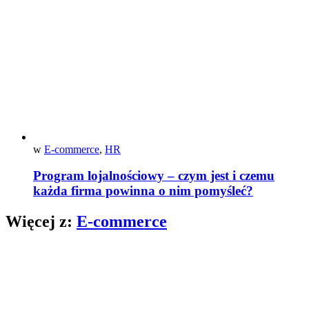
w
E-commerce
,
HR
Program lojalnościowy – czym jest i czemu
każda firma powinna o nim pomyśleć?
Więcej z:
E-commerce