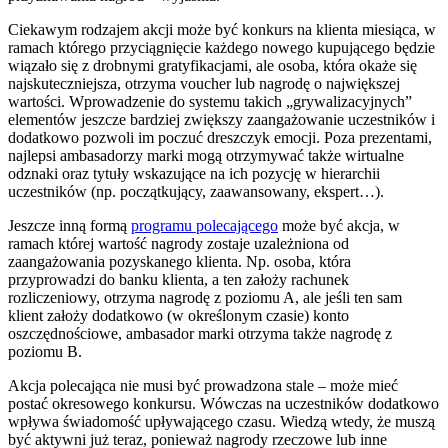
Ciekawym rodzajem akcji może być konkurs na klienta miesiąca, w
ramach którego przyciągnięcie każdego nowego kupującego będzie
wiązało się z drobnymi gratyfikacjami, ale osoba, która okaże się
najskuteczniejsza, otrzyma voucher lub nagrodę o największej
wartości. Wprowadzenie do systemu takich „grywalizacyjnych”
elementów jeszcze bardziej zwiększy zaangażowanie uczestników i
dodatkowo pozwoli im poczuć dreszczyk emocji. Poza prezentami,
najlepsi ambasadorzy marki mogą otrzymywać także wirtualne
odznaki oraz tytuły wskazujące na ich pozycję w hierarchii
uczestników (np. początkujący, zaawansowany, ekspert…).
Jeszcze inną formą
programu polecającego
może być akcja, w
ramach której wartość nagrody zostaje uzależniona od
zaangażowania pozyskanego klienta. Np. osoba, która
przyprowadzi do banku klienta, a ten założy rachunek
rozliczeniowy, otrzyma nagrodę z poziomu A, ale jeśli ten sam
klient założy dodatkowo (w określonym czasie) konto
oszczędnościowe, ambasador marki otrzyma także nagrodę z
poziomu B.
Akcja polecająca nie musi być prowadzona stale – może mieć
postać okresowego konkursu. Wówczas na uczestników dodatkowo
wpływa świadomość upływającego czasu. Wiedzą wtedy, że muszą
być aktywni już teraz, ponieważ nagrody rzeczowe lub inne