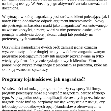
na kolejną usługę. Ważne, aby jego aktywność została zauważona i
doceniona.
W sytuacji, w której nagradzany jest zarówno klient polecający, jak i
nowy klient, dodatkowo odpada argument interesowności. Nowy
nie postrzega ambasadora marki jako „naganiacza” zorientowanego
na własne korzyści, a raczej widzi w nim pomocną osobę, która
pomaga w zdobyciu dobrej jakości usługi lub produkty na
preferencyjnych warunkach.
Oczywiście nagradzanie dwóch osób zamiast jednej oznacza
wyższe koszty – ale z drugiej strony – w dobrze zorganizowanym
programie polecającym rabaty lub nagrody przyznawane są tylko
wtedy, gdy firma faktycznie zyskuje nowych klientów. Firma nie
ponosi więc ryzyka związanego z płaceniem za polecenia, które nie
skutkują wzrostem sprzedaży.
Programy lojalnościowe: jak nagradzać?
W zależności od rodzaju programu, branży czy specyfiki firmy,
program polecający może się wiązać z nagrodami bardzo różnego
typu. W przypadku usług lub aplikacji oferowanych przez Internet,
nagrodą może być np. bezpłatny miesiąc korzystania z usługi, czy
też dostęp do dodatkowych opcji (standardowo oferowanych w
droższym pakiecie). Popularną, a przy tym mało kosztowną