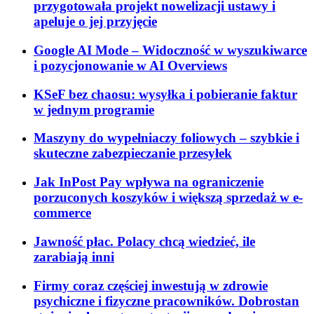
przygotowała projekt nowelizacji ustawy i
apeluje o jej przyjęcie
Google AI Mode – Widoczność w wyszukiwarce
i pozycjonowanie w AI Overviews
KSeF bez chaosu: wysyłka i pobieranie faktur
w jednym programie
Maszyny do wypełniaczy foliowych – szybkie i
skuteczne zabezpieczanie przesyłek
Jak InPost Pay wpływa na ograniczenie
porzuconych koszyków i większą sprzedaż w e-
commerce
Jawność płac. Polacy chcą wiedzieć, ile
zarabiają inni
Firmy coraz częściej inwestują w zdrowie
psychiczne i fizyczne pracowników. Dobrostan