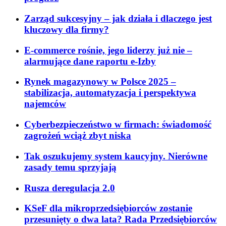
Zarząd sukcesyjny – jak działa i dlaczego jest
kluczowy dla firmy?
E-commerce rośnie, jego liderzy już nie –
alarmujące dane raportu e-Izby
Rynek magazynowy w Polsce 2025 –
stabilizacja, automatyzacja i perspektywa
najemców
Cyberbezpieczeństwo w firmach: świadomość
zagrożeń wciąż zbyt niska
Tak oszukujemy system kaucyjny. Nierówne
zasady temu sprzyjają
Rusza deregulacja 2.0
KSeF dla mikroprzedsiębiorców zostanie
przesunięty o dwa lata? Rada Przedsiębiorców