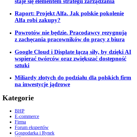
staje się elementem strategii zarządzania
Raport: Projekt Alfa. Jak polskie pokolenie
Alfa robi zakupy?
Powrotów nie będzie. Pracodawcy rezygnują
z zachęcania pracowników do pracy z biura
Google Cloud i Displate łączą siły, by dzięki AI
wspierać twórców oraz zwiększać dostępność
sztuki
Miliardy złotych do podziału dla polskich firm
na inwestycje jądrowe
Kategorie
BHP
E-commerce
Firma
Forum ekspertów
Gospodarka i Rynek