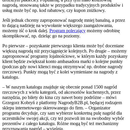
nagrodą, stosowaną także w przypadku tradycyjnych produktów i
usług może być np. kod rabatowy, czy kupon zniżkowy.
Jeśli jednak chcemy zaproponować nagrodę mniej banalną, a przez
to dającą nadzieję na wywołanie większego zaangażowania,
możemy iść o krok dalej.
Program polecający
możemy odrobinę
skomplikować, np. dzieląc go na poziomy.
Po pierwsze – pozyskanie pierwszego klienta może być doceniane
większą nagrodą niż przyciągnięcie kolejnych. Po drugie – możemy
zaproponować programy lojalnościowe, w którym każdy pozyskany
klient będzie zwiększał konto ambasadora marki o kolejne punkty
(podczas gdy nowi klienci mogą otrzymywać np. drobne nagrody
rzeczowe). Punkty mogą być z kolei wymieniane na nagrody z
katalogu.
– W naszym katalogu znajduje się obecnie ponad 1500 nagród
rzeczowych z wielu kategorii, od akcesoriów kuchennych, przez
narzędzia, po bilety do kina czy nawet bony podróżne – mówi
Grzegorz Kobryń z platformy NagrodyB2B.pl, będącej rodzajem
sklepu internetowego skierowanego do firm. – Organizator
programu decyduje, czy sam wybierze konkretną pulę nagród dla
uczestników swojej akcji, czy też pozwoli im na swobodny wybór
prezentów z całego katalogu. Różne mogą być też mechanizmy
przyznawania nagród – wyjaśnia.