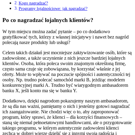
Kogo nagradzać?
Programy lojalnościowe: jak nagradzać?
Po co nagradzać lojalnych klientów?
W tym miejscu można zadać pytanie – po co dodatkowo
gratyfikować tych, którzy z własnej inicjatywy i nawet bez nagród
polecają nasze produkty lub usługi?
Celem takich działań jest mocniejsze zaktywizowanie osób, które są
zadowolone, a także uczynienie z nich jeszcze bardziej lojalnych
klientów. Osoba, która poleca swoim znajomym określoną firmę,
często sama czuje się zobowiązana, by korzystać właśnie z jej
oferty. Może to wpływać na poczucie spójności i autentyczności tej
osoby. Np. trudno polecać samochód marki B, jeżdżąc modelem
konkurencyjnej marki A. Trudno być wiarygodnym ambasadorem
banku X, jeśli konto ma się w banku Y.
Dodatkowo, dzięki nagrodom pokazujemy naszym ambasadorom,
że są dla nas ważni, pamiętamy o nich i jesteśmy gotowi nagradzać
ich zaangażowanie. Nie chodzi więc o to, aby zaproponować
program, który sprawi, że klienci – dla korzyści finansowych –
staną się niemal pełnoetatowymi handlowcami, ale o przygotowanie
takiego programu, w którym autentycznie zadowoleni klienci
zechcą w dobrej wierze dzielić się z innymi swoją radością i