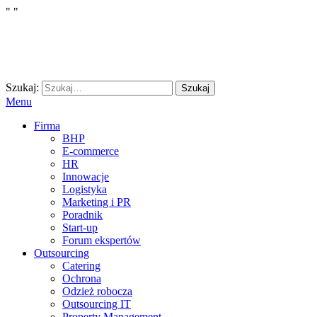
"
"
Szukaj:
Szukaj
Menu
Firma
BHP
E-commerce
HR
Innowacje
Logistyka
Marketing i PR
Poradnik
Start-up
Forum ekspertów
Outsourcing
Catering
Ochrona
Odzież robocza
Outsourcing IT
Property Management