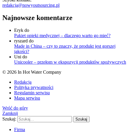
redakcja@nowyoutsourcing.pl
Najnowsze komentarze
Eryk
do
Pakiet opieki medycznej – dlaczego warto go mieć?
ryszard
do
Made in China – czy to znaczy, że produkt jest gorszej
jakości?
Uni
do
Unicooler – przełom w ekspozycji produktów spożywczych
© 2026 In Hot Water Company
Redakcja
Polityka prywatności
Regulamin serwisu
Mapa serwisu
Wróć do góry
Zamknij
Szukaj:
Szukaj
Firma