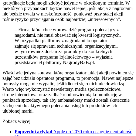
gratyfikacje będą mogli zdobyć jedynie w określonym terminie. W
niektórych przypadkach będzie nawet lepiej, jeśli akcja z nagrodami
nie będzie trwała w nieskończoność, ponieważ przy stałej akcji
rośnie ryzyko przyciągania osób najbardziej „interesownych”.
– Firma, która chce wprowadzić program polecający z
nagrodami, nie musi obawiać się kwestii logistycznych.
W przypadku platformy z nagrodami to operator
zajmuje się sprawami technicznymi, organizacyjnymi,
w tym również dostarcza produkty do konkretnych
uczestników programu lojalnościowego – wyjaśnia
przedstawiciel platformy NagrodyB2B.pl.
Właściwie jedyna sprawa, którą organizator takiej akcji powinien się
zająć bez udziału operatora programu, to promocja. Nawet najlepsze
pomysły mogą nie wypalić, jeśli klienci się o nich nie dowiedzą.
Warto więc wykorzystać newslettery, media społecznościowe,
stronę internetową oraz zadbać o odpowiednią komunikację w
punktach sprzedaży, tak aby ambasadorzy marki zostali skutecznie
zachęceni do aktywnego polecania usług lub produktów ich
ulubionej marki.
Zobacz więcej
Poprzedni artykuł
Apple do 2030 roku osiągnie neutralność