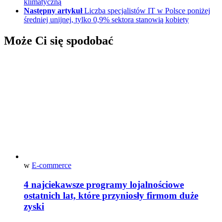
klimatyczną
Następny artykuł
Liczba specjalistów IT w Polsce poniżej
średniej unijnej, tylko 0,9% sektora stanowią kobiety
Może Ci się spodobać
w
E-commerce
4 najciekawsze programy lojalnościowe
ostatnich lat, które przyniosły firmom duże
zyski