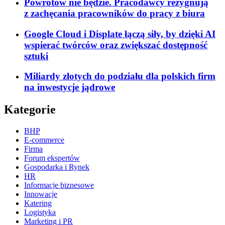
Powrotów nie będzie. Pracodawcy rezygnują
z zachęcania pracowników do pracy z biura
Google Cloud i Displate łączą siły, by dzięki AI
wspierać twórców oraz zwiększać dostępność
sztuki
Miliardy złotych do podziału dla polskich firm
na inwestycje jądrowe
Kategorie
BHP
E-commerce
Firma
Forum ekspertów
Gospodarka i Rynek
HR
Informacje biznesowe
Innowacje
Katering
Logistyka
Marketing i PR