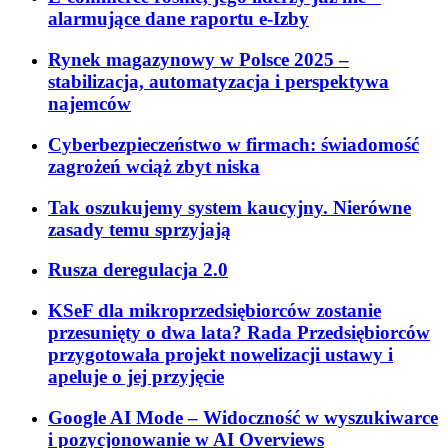
alarmujące dane raportu e-Izby
Rynek magazynowy w Polsce 2025 –
stabilizacja, automatyzacja i perspektywa
najemców
Cyberbezpieczeństwo w firmach: świadomość
zagrożeń wciąż zbyt niska
Tak oszukujemy system kaucyjny. Nierówne
zasady temu sprzyjają
Rusza deregulacja 2.0
KSeF dla mikroprzedsiębiorców zostanie
przesunięty o dwa lata? Rada Przedsiębiorców
przygotowała projekt nowelizacji ustawy i
apeluje o jej przyjęcie
Google AI Mode – Widoczność w wyszukiwarce
i pozycjonowanie w AI Overviews