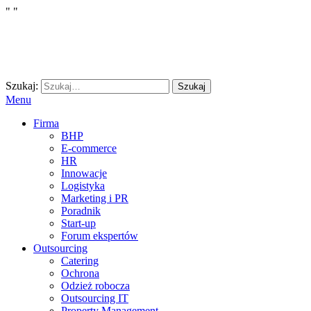
"
"
Szukaj:
Szukaj
Menu
Firma
BHP
E-commerce
HR
Innowacje
Logistyka
Marketing i PR
Poradnik
Start-up
Forum ekspertów
Outsourcing
Catering
Ochrona
Odzież robocza
Outsourcing IT
Property Management