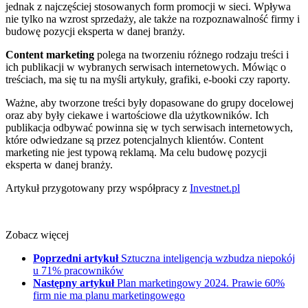
jednak z najczęściej stosowanych form promocji w sieci. Wpływa
nie tylko na wzrost sprzedaży, ale także na rozpoznawalność firmy i
budowę pozycji eksperta w danej branży.
Content marketing
polega na tworzeniu różnego rodzaju treści i
ich publikacji w wybranych serwisach internetowych. Mówiąc o
treściach, ma się tu na myśli artykuły, grafiki, e-booki czy raporty.
Ważne, aby tworzone treści były dopasowane do grupy docelowej
oraz aby były ciekawe i wartościowe dla użytkowników. Ich
publikacja odbywać powinna się w tych serwisach internetowych,
które odwiedzane są przez potencjalnych klientów. Content
marketing nie jest typową reklamą. Ma celu budowę pozycji
eksperta w danej branży.
Artykuł przygotowany przy współpracy z
Investnet.pl
Zobacz więcej
Poprzedni artykuł
Sztuczna inteligencja wzbudza niepokój
u 71% pracowników
Następny artykuł
Plan marketingowy 2024. Prawie 60%
firm nie ma planu marketingowego