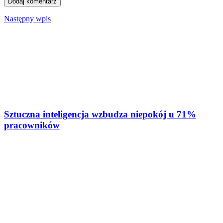
Następny wpis
Sztuczna inteligencja wzbudza niepokój u 71%
pracowników