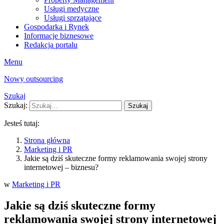
Usługi medyczne
Usługi sprzątające
Gospodarka i Rynek
Informacje biznesowe
Redakcja portalu
Menu
Nowy outsourcing
Szukaj
Szukaj:
Szukaj
Jesteś tutaj:
Strona główna
Marketing i PR
Jakie są dziś skuteczne formy reklamowania swojej strony
internetowej – biznesu?
w
Marketing i PR
Jakie są dziś skuteczne formy
reklamowania swojej strony internetowej