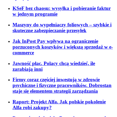
KSeF bez chaosu: wysyłka i pobieranie faktur
w jednym programie
Maszyny do wypełniaczy foliowych – szybkie i
skuteczne zabezpieczanie przesyłek
Jak InPost Pay wpływa na ograniczenie
porzuconych koszyków i większą sprzedaż w e-
commerce
Jawność płac. Polacy chcą wiedzieć, ile
zarabiają inni
Firmy coraz częściej inwestują w zdrowie
psychiczne i fizyczne pracowników. Dobrostan
staje się elementem strategii zarządzania
Raport: Projekt Alfa. Jak polskie pokolenie
Alfa robi zakupy?