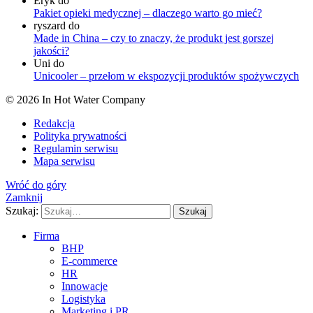
Eryk
do
Pakiet opieki medycznej – dlaczego warto go mieć?
ryszard
do
Made in China – czy to znaczy, że produkt jest gorszej
jakości?
Uni
do
Unicooler – przełom w ekspozycji produktów spożywczych
© 2026 In Hot Water Company
Redakcja
Polityka prywatności
Regulamin serwisu
Mapa serwisu
Wróć do góry
Zamknij
Szukaj:
Szukaj
Firma
BHP
E-commerce
HR
Innowacje
Logistyka
Marketing i PR