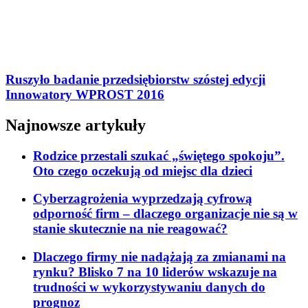
Ruszyło badanie przedsiębiorstw szóstej edycji
Innowatory WPROST 2016
Najnowsze artykuły
Rodzice przestali szukać „świętego spokoju”.
Oto czego oczekują od miejsc dla dzieci
Cyberzagrożenia wyprzedzają cyfrową
odporność firm – dlaczego organizacje nie są w
stanie skutecznie na nie reagować?
Dlaczego firmy nie nadążają za zmianami na
rynku? Blisko 7 na 10 liderów wskazuje na
trudności w wykorzystywaniu danych do
prognoz