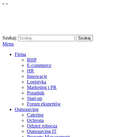
"
"
Szukaj:
Szukaj
Menu
Firma
BHP
E-commerce
HR
Innowacje
Logistyka
Marketing i PR
Poradnik
Start-up
Forum ekspertów
Outsourcing
Catering
Ochrona
Odzież robocza
Outsourcing IT
Property Management