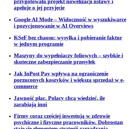
przygotowała projekt nowelizacji ustawy i
apeluje o jej przyjęcie
Google AI Mode – Widoczność w wyszukiwarce
i pozycjonowanie w AI Overviews
KSeF bez chaosu: wysyłka i pobieranie faktur
w jednym programie
Maszyny do wypełniaczy foliowych – szybkie i
skuteczne zabezpieczanie przesyłek
Jak InPost Pay wpływa na ograniczenie
porzuconych koszyków i większą sprzedaż w e-
commerce
Jawność płac. Polacy chcą wiedzieć, ile
zarabiają inni
Firmy coraz częściej inwestują w zdrowie
psychiczne i fizyczne pracowników. Dobrostan
staje się elementem strategii zarządzania