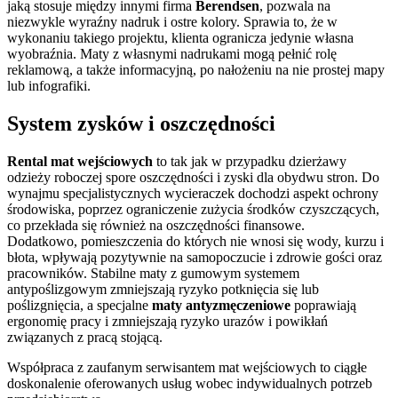
jaką stosuje między innymi firma
Berendsen
, pozwala na
niezwykle wyraźny nadruk i ostre kolory. Sprawia to, że w
wykonaniu takiego projektu, klienta ogranicza jedynie własna
wyobraźnia. Maty z własnymi nadrukami mogą pełnić rolę
reklamową, a także informacyjną, po nałożeniu na nie prostej mapy
lub infografiki.
System zysków i oszczędności
Rental mat wejściowych
to tak jak w przypadku dzierżawy
odzieży roboczej spore oszczędności i zyski dla obydwu stron. Do
wynajmu specjalistycznych wycieraczek dochodzi aspekt ochrony
środowiska, poprzez ograniczenie zużycia środków czyszczących,
co przekłada się również na oszczędności finansowe.
Dodatkowo, pomieszczenia do których nie wnosi się wody, kurzu i
błota, wpływają pozytywnie na samopoczucie i zdrowie gości oraz
pracowników. Stabilne maty z gumowym systemem
antypoślizgowym zmniejszają ryzyko potknięcia się lub
poślizgnięcia, a specjalne
maty antyzmęczeniowe
poprawiają
ergonomię pracy i zmniejszają ryzyko urazów i powikłań
związanych z pracą stojącą.
Współpraca z zaufanym serwisantem mat wejściowych to ciągłe
doskonalenie oferowanych usług wobec indywidualnych potrzeb