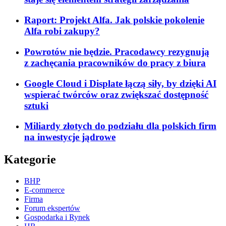
Raport: Projekt Alfa. Jak polskie pokolenie
Alfa robi zakupy?
Powrotów nie będzie. Pracodawcy rezygnują
z zachęcania pracowników do pracy z biura
Google Cloud i Displate łączą siły, by dzięki AI
wspierać twórców oraz zwiększać dostępność
sztuki
Miliardy złotych do podziału dla polskich firm
na inwestycje jądrowe
Kategorie
BHP
E-commerce
Firma
Forum ekspertów
Gospodarka i Rynek