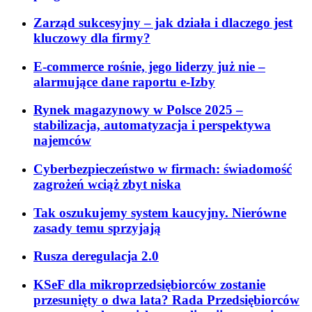
Zarząd sukcesyjny – jak działa i dlaczego jest
kluczowy dla firmy?
E-commerce rośnie, jego liderzy już nie –
alarmujące dane raportu e-Izby
Rynek magazynowy w Polsce 2025 –
stabilizacja, automatyzacja i perspektywa
najemców
Cyberbezpieczeństwo w firmach: świadomość
zagrożeń wciąż zbyt niska
Tak oszukujemy system kaucyjny. Nierówne
zasady temu sprzyjają
Rusza deregulacja 2.0
KSeF dla mikroprzedsiębiorców zostanie
przesunięty o dwa lata? Rada Przedsiębiorców