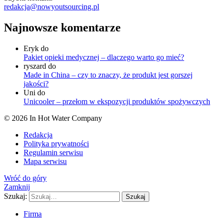
redakcja@nowyoutsourcing.pl
Najnowsze komentarze
Eryk
do
Pakiet opieki medycznej – dlaczego warto go mieć?
ryszard
do
Made in China – czy to znaczy, że produkt jest gorszej
jakości?
Uni
do
Unicooler – przełom w ekspozycji produktów spożywczych
© 2026 In Hot Water Company
Redakcja
Polityka prywatności
Regulamin serwisu
Mapa serwisu
Wróć do góry
Zamknij
Szukaj:
Szukaj
Firma