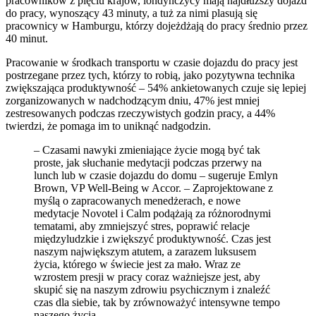
pracowników z pięciu krajów, londyńczycy mają najdłuższy dojazd
do pracy, wynoszący 43 minuty, a tuż za nimi plasują się
pracownicy w Hamburgu, którzy dojeżdżają do pracy średnio przez
40 minut.
Pracowanie w środkach transportu w czasie dojazdu do pracy jest
postrzegane przez tych, którzy to robią, jako pozytywna technika
zwiększająca produktywność – 54% ankietowanych czuje się lepiej
zorganizowanych w nadchodzącym dniu, 47% jest mniej
zestresowanych podczas rzeczywistych godzin pracy, a 44%
twierdzi, że pomaga im to uniknąć nadgodzin.
– Czasami nawyki zmieniające życie mogą być tak
proste, jak słuchanie medytacji podczas przerwy na
lunch lub w czasie dojazdu do domu – sugeruje Emlyn
Brown, VP Well-Being w Accor. – Zaprojektowane z
myślą o zapracowanych menedżerach, e nowe
medytacje Novotel i Calm podążają za różnorodnymi
tematami, aby zmniejszyć stres, poprawić relacje
międzyludzkie i zwiększyć produktywność. Czas jest
naszym największym atutem, a zarazem luksusem
życia, którego w świecie jest za mało. Wraz ze
wzrostem presji w pracy coraz ważniejsze jest, aby
skupić się na naszym zdrowiu psychicznym i znaleźć
czas dla siebie, tak by zrównoważyć intensywne tempo
naszego życia.