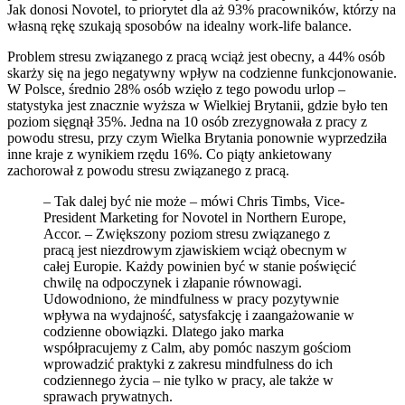
Jak donosi Novotel, to priorytet dla aż 93% pracowników, którzy na
własną rękę szukają sposobów na idealny work-life balance.
Problem stresu związanego z pracą wciąż jest obecny, a 44% osób
skarży się na jego negatywny wpływ na codzienne funkcjonowanie.
W Polsce, średnio 28% osób wzięło z tego powodu urlop –
statystyka jest znacznie wyższa w Wielkiej Brytanii, gdzie było ten
poziom sięgnął 35%. Jedna na 10 osób zrezygnowała z pracy z
powodu stresu, przy czym Wielka Brytania ponownie wyprzedziła
inne kraje z wynikiem rzędu 16%. Co piąty ankietowany
zachorował z powodu stresu związanego z pracą.
– Tak dalej być nie może – mówi Chris Timbs, Vice-
President Marketing for Novotel in Northern Europe,
Accor. – Zwiększony poziom stresu związanego z
pracą jest niezdrowym zjawiskiem wciąż obecnym w
całej Europie. Każdy powinien być w stanie poświęcić
chwilę na odpoczynek i złapanie równowagi.
Udowodniono, że mindfulness w pracy pozytywnie
wpływa na wydajność, satysfakcję i zaangażowanie w
codzienne obowiązki. Dlatego jako marka
współpracujemy z Calm, aby pomóc naszym gościom
wprowadzić praktyki z zakresu mindfulness do ich
codziennego życia – nie tylko w pracy, ale także w
sprawach prywatnych.