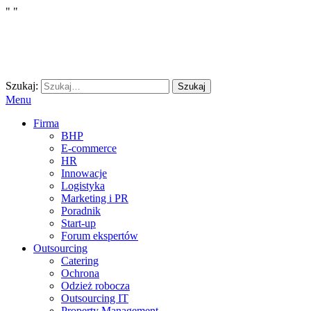
"
"
Szukaj:
Szukaj
Menu
Firma
BHP
E-commerce
HR
Innowacje
Logistyka
Marketing i PR
Poradnik
Start-up
Forum ekspertów
Outsourcing
Catering
Ochrona
Odzież robocza
Outsourcing IT
Property Management