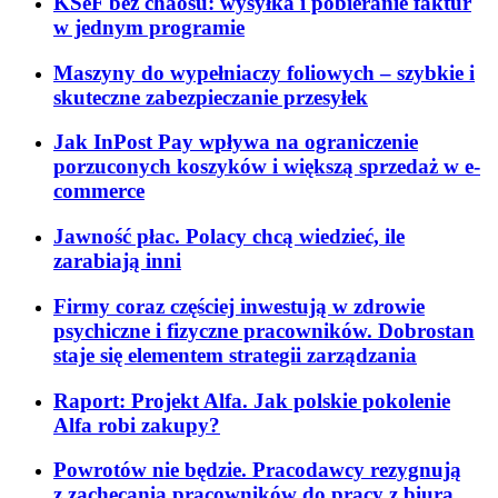
KSeF bez chaosu: wysyłka i pobieranie faktur
w jednym programie
Maszyny do wypełniaczy foliowych – szybkie i
skuteczne zabezpieczanie przesyłek
Jak InPost Pay wpływa na ograniczenie
porzuconych koszyków i większą sprzedaż w e-
commerce
Jawność płac. Polacy chcą wiedzieć, ile
zarabiają inni
Firmy coraz częściej inwestują w zdrowie
psychiczne i fizyczne pracowników. Dobrostan
staje się elementem strategii zarządzania
Raport: Projekt Alfa. Jak polskie pokolenie
Alfa robi zakupy?
Powrotów nie będzie. Pracodawcy rezygnują
z zachęcania pracowników do pracy z biura