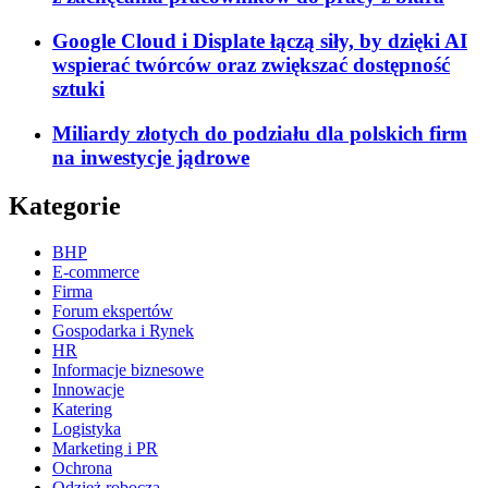
Google Cloud i Displate łączą siły, by dzięki AI
wspierać twórców oraz zwiększać dostępność
sztuki
Miliardy złotych do podziału dla polskich firm
na inwestycje jądrowe
Kategorie
BHP
E-commerce
Firma
Forum ekspertów
Gospodarka i Rynek
HR
Informacje biznesowe
Innowacje
Katering
Logistyka
Marketing i PR
Ochrona
Odzież robocza