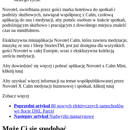
Novotel, uwielbiana przez gości marka hotelowa do spotkań i
podróży służbowych, nawiązał współpracę z Calm, czołową
aplikacją do snu i medytacji, aby pomóc osobom w trakcie spotkań,
podróżującym służbowo i pracującym z dowolnego miejsca znaleźć
czas na mindfulness.
Ekskluzywna miniaplikacja Novotel Calm, która zawiera medytacje,
muzykę ze snu i Sleep StoriesTM, jest już dostępna dla wszystkich
gości Novotel w całej Europie, wraz z ekskluzywna kolekcją
sześciu medytacji.
Aby dowiedzieć się więcej i pobrać aplikację Novotel x Calm Mini,
kliknij tutaj
Aby uzyskać więcej informacji na temat współpublikowanej przez
Novotel X Calm medytacji biznesowej i spotkań, kliknij tutaj
Zobacz więcej
Poprzedni artykuł
80 nowych elektrycznych samochodów
we flocie DHL Parcel
Następny artykuł
Nadwyżki magazynowe
Może Ci się spodobać