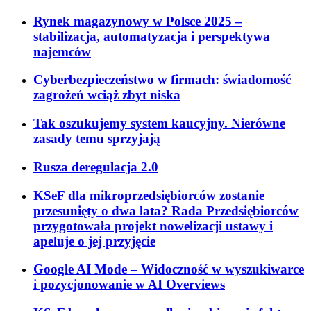
Rynek magazynowy w Polsce 2025 –
stabilizacja, automatyzacja i perspektywa
najemców
Cyberbezpieczeństwo w firmach: świadomość
zagrożeń wciąż zbyt niska
Tak oszukujemy system kaucyjny. Nierówne
zasady temu sprzyjają
Rusza deregulacja 2.0
KSeF dla mikroprzedsiębiorców zostanie
przesunięty o dwa lata? Rada Przedsiębiorców
przygotowała projekt nowelizacji ustawy i
apeluje o jej przyjęcie
Google AI Mode – Widoczność w wyszukiwarce
i pozycjonowanie w AI Overviews