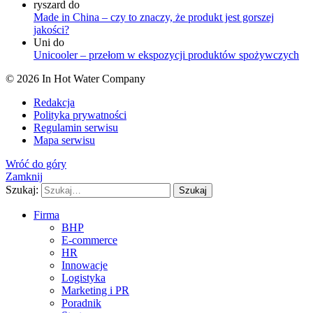
ryszard
do
Made in China – czy to znaczy, że produkt jest gorszej
jakości?
Uni
do
Unicooler – przełom w ekspozycji produktów spożywczych
© 2026 In Hot Water Company
Redakcja
Polityka prywatności
Regulamin serwisu
Mapa serwisu
Wróć do góry
Zamknij
Szukaj:
Szukaj
Firma
BHP
E-commerce
HR
Innowacje
Logistyka
Marketing i PR
Poradnik