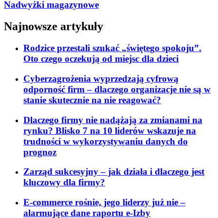
Nadwyżki magazynowe
Najnowsze artykuły
Rodzice przestali szukać „świętego spokoju”.
Oto czego oczekują od miejsc dla dzieci
Cyberzagrożenia wyprzedzają cyfrową
odporność firm – dlaczego organizacje nie są w
stanie skutecznie na nie reagować?
Dlaczego firmy nie nadążają za zmianami na
rynku? Blisko 7 na 10 liderów wskazuje na
trudności w wykorzystywaniu danych do
prognoz
Zarząd sukcesyjny – jak działa i dlaczego jest
kluczowy dla firmy?
E-commerce rośnie, jego liderzy już nie –
alarmujące dane raportu e-Izby