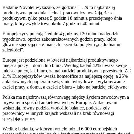
Badanie Novotel wykazało, że godzina 11.29 to najbardziej
produktywna pora dnia. Jednak pracownicy uważają, że są
produktywni tylko przez 5 godzin i 8 minut z przeciętnego dnia
pracy, który zwykle trwa około 7 godzin i 40 minut.
Europejczycy pracują średnio 4 godziny i 20 minut nadgodzin
tygodniowo, oprócz zakontraktowanych godzin pracy, które
głównie spędzają na e-mailach i szeroko pojętym „nadrabianiu
zaległości”.
Europa jest podzielona w kwestii najbardziej produktywnego
miejsca pracy – domu lub biura. Według badań 42% uważa swoje
miejsce pracy, jak biuro, za najbardziej produktywną przestrzeń. Zaś
21% Europejczyków uważa homeoffice za najlepszą opcję, a 25%
ankietowanych popiera rozwiązanie hybrydowe – wykonywanie
części pracy z domu, a części z biura – jako najbardziej efektywne.
Polska ma najzdrowszą równowagę między życiem zawodowym a
prywatnym spośród ankietowanych w Europie. Ankietowani
wskazują, równy podział work-life balance, podczas gdy
pracownicy w innych krajach wskazali na brak równowagi
sprzyjający pracy.
Według badania, w którym wzięło udział 6 000 europejskich