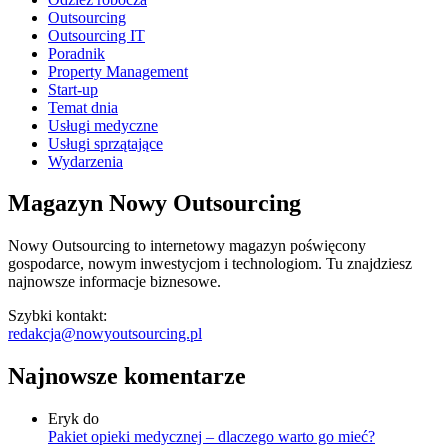
Outsourcing
Outsourcing IT
Poradnik
Property Management
Start-up
Temat dnia
Usługi medyczne
Usługi sprzątające
Wydarzenia
Magazyn Nowy Outsourcing
Nowy Outsourcing to internetowy magazyn poświęcony
gospodarce, nowym inwestycjom i technologiom. Tu znajdziesz
najnowsze informacje biznesowe.
Szybki kontakt:
redakcja@nowyoutsourcing.pl
Najnowsze komentarze
Eryk
do
Pakiet opieki medycznej – dlaczego warto go mieć?