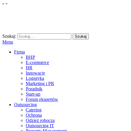
"
"
Szukaj:
Szukaj
Menu
Firma
BHP
E-commerce
HR
Innowacje
Logistyka
Marketing i PR
Poradnik
Start-up
Forum ekspertów
Outsourcing
Catering
Ochrona
Odzież robocza
Outsourcing IT
Property Management