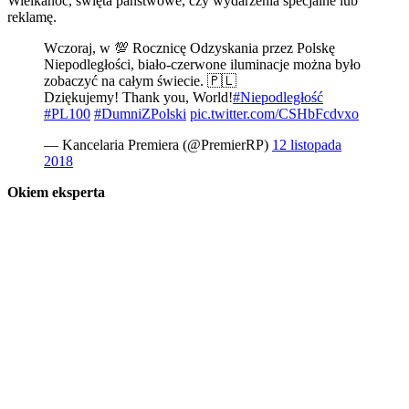
Wielkanoc, święta państwowe, czy wydarzenia specjalne lub
reklamę.
Wczoraj, w 💯 Rocznicę Odzyskania przez Polskę
Niepodległości, biało-czerwone iluminacje można było
zobaczyć na całym świecie. 🇵🇱
Dziękujemy! Thank you, World!
#Niepodległość
#PL100
#DumniZPolski
pic.twitter.com/CSHbFcdvxo
— Kancelaria Premiera (@PremierRP)
12 listopada
2018
Okiem eksperta