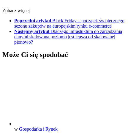
Zobacz więcej
Poprzedni artykuł
Black Friday – początek świątecznego
sezonu zakupów na europejskim rynku e-commerce
Następny artykuł
Dlaczego infrastuktura do zarządzania
danymi skalowana poziomo jest lepsza od skalowanej
pionowo?
Może Ci się spodobać
w
Gospodarka i Rynek