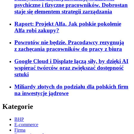
psychiczne i fizyczne pracowników. Dobrostan
staje się elementem strategii zarządzania
Raport: Projekt Alfa. Jak polskie pokolenie
Alfa robi zakupy?
Powrotów nie będzie. Pracodawcy rezygnują
z zachęcania pracowników do pracy z biura
Google Cloud i Displate łączą siły, by dzięki AI
wspierać twórców oraz zwiększać dostępność
sztuki
Miliardy złotych do podziału dla polskich firm
na inwestycje jądrowe
Kategorie
BHP
E-commerce
Firma