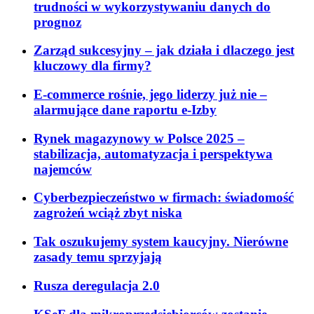
trudności w wykorzystywaniu danych do
prognoz
Zarząd sukcesyjny – jak działa i dlaczego jest
kluczowy dla firmy?
E-commerce rośnie, jego liderzy już nie –
alarmujące dane raportu e-Izby
Rynek magazynowy w Polsce 2025 –
stabilizacja, automatyzacja i perspektywa
najemców
Cyberbezpieczeństwo w firmach: świadomość
zagrożeń wciąż zbyt niska
Tak oszukujemy system kaucyjny. Nierówne
zasady temu sprzyjają
Rusza deregulacja 2.0