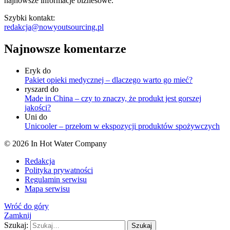
najnowsze informacje biznesowe.
Szybki kontakt:
redakcja@nowyoutsourcing.pl
Najnowsze komentarze
Eryk
do
Pakiet opieki medycznej – dlaczego warto go mieć?
ryszard
do
Made in China – czy to znaczy, że produkt jest gorszej
jakości?
Uni
do
Unicooler – przełom w ekspozycji produktów spożywczych
© 2026 In Hot Water Company
Redakcja
Polityka prywatności
Regulamin serwisu
Mapa serwisu
Wróć do góry
Zamknij
Szukaj:
Szukaj