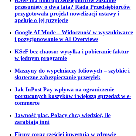
KSeF dla mikroprzedsiębiorców zostanie
przesunięty o dwa lata? Rada Przedsiębiorców
przygotowała projekt nowelizacji ustawy i
apeluje o jej przyjęcie
Google AI Mode – Widoczność w wyszukiwarce
i pozycjonowanie w AI Overviews
KSeF bez chaosu: wysyłka i pobieranie faktur
w jednym programie
Maszyny do wypełniaczy foliowych – szybkie i
skuteczne zabezpieczanie przesyłek
Jak InPost Pay wpływa na ograniczenie
porzuconych koszyków i większą sprzedaż w e-
commerce
Jawność płac. Polacy chcą wiedzieć, ile
zarabiają inni
Firmy coraz częściej inwestują w zdrowie