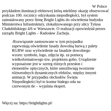
W Polsce
przykładem iluminacji efektowej którą mieliśmy okazję obserwować
podczas 100. rocznicy odzyskania niepodległości, był system
zainstalowany przez firmę Bright Lights do oświetlenia budynku
Ministerstwa Infrastruktury, zlokalizowanego przy ulicy Tytusa
Chałubińskiego 4/6 w Warszawie. O realizacji opowiedział prezes
zarządu Bright Lights – Radosław Zacheja.
-Rozwiązanie zastosowane w tym przypadku
zapewniają oświetlenie fasady dowolną barwą z palety
RGBW oraz wyświetlenie na fasadzie dowolnego
wzoru: symbolu, logo, zdjęcia itp. za pomocą
wielkoformatowego tzw. projektora gobo. Urządzenie
wyposażone jest w szereg różnych przesłon i
elementów optycznych, które umożliwiają tworzenie
różnorodnych dynamicznych efektów, między innymi
animacji. W przypadku obchodów Święta
Niepodległości był to kontur białego orła na
czerwonym tle – wyjaśnia ekspert.
Więcej na: https://brightlights.pl/