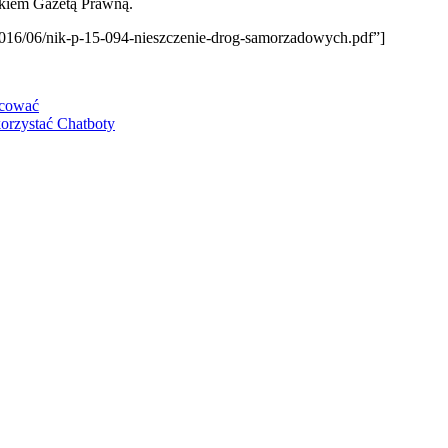
kiem Gazetą Prawną.
2016/06/nik-p-15-094-nieszczenie-drog-samorzadowych.pdf”]
rcować
korzystać Chatboty