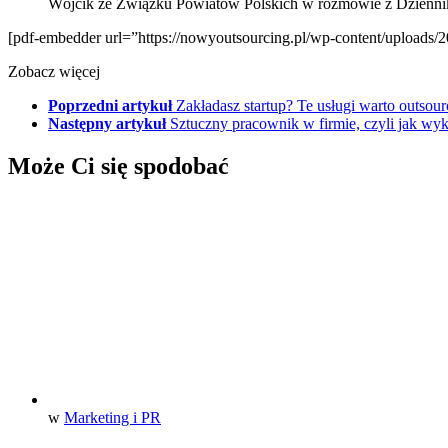
Wójcik ze Związku Powiatów Polskich w rozmowie z Dzienni
[pdf-embedder url=”https://nowyoutsourcing.pl/wp-content/uploads/
Zobacz więcej
Poprzedni artykuł
Zakładasz startup? Te usługi warto outsou
Następny artykuł
Sztuczny pracownik w firmie, czyli jak wy
Może Ci się spodobać
w
Marketing i PR