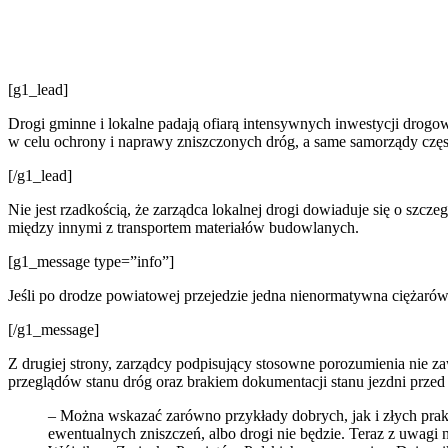
[g1_lead]
Drogi gminne i lokalne padają ofiarą intensywnych inwestycji dro
w celu ochrony i naprawy zniszczonych dróg, a same samorządy częst
[/g1_lead]
Nie jest rzadkością, że zarządca lokalnej drogi dowiaduje się o szcz
między innymi z transportem materiałów budowlanych.
[g1_message type=”info”]
Jeśli po drodze powiatowej przejedzie jedna nienormatywna ciężarów
[/g1_message]
Z drugiej strony, zarządcy podpisujący stosowne porozumienia nie z
przeglądów stanu dróg oraz brakiem dokumentacji stanu jezdni przed
– Można wskazać zarówno przykłady dobrych, jak i złych prak
ewentualnych zniszczeń, albo drogi nie będzie. Teraz z uwag