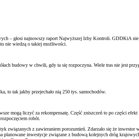
gowych – głosi najnowszy raport Najwyższej Izby Kontroli. GDDKiA 
o nie wiedzą o takiej możliwości.
egółach budowy w chwili, gdy ta się rozpoczyna. Wiele tras nie jest p
ka, to tak jakby przejechało nią 250 tys. samochodów.
awsze mogą liczyć za rekompensatę. Część zniszczeń to po części efe
 rozpoczęciem robót.
tyk związanych z zawieraniem porozumień. Zdarzało się że inwestor wy
i na planowane inwestycje związane z budową kolejnych dróg krajowy