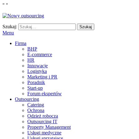
"
"
Szukaj:
Szukaj
Menu
Firma
BHP
E-commerce
HR
Innowacje
Logistyka
Marketing i PR
Poradnik
Start-up
Forum ekspertów
Outsourcing
Catering
Ochrona
Odzież robocza
Outsourcing IT
Property Management
Usługi medyczne
Usługi sprzątające