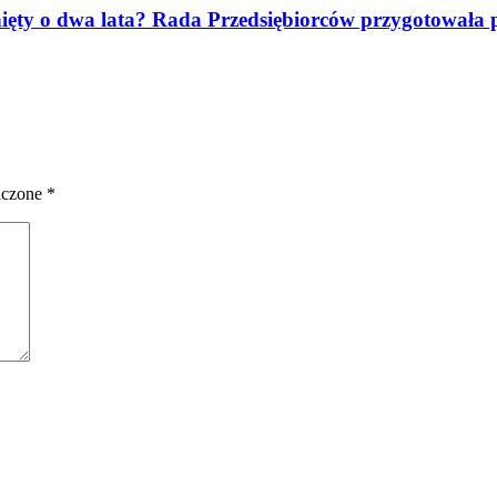
ęty o dwa lata? Rada Przedsiębiorców przygotowała proj
aczone
*