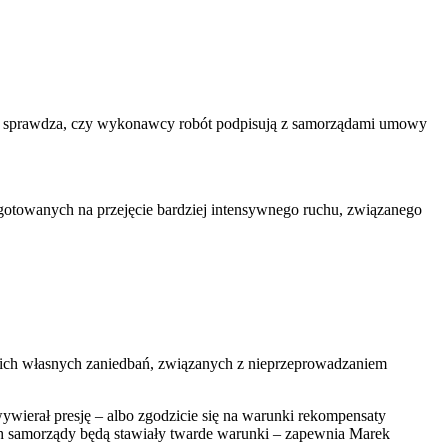
nie sprawdza, czy wykonawcy robót podpisują z samorządami umowy
rzygotowanych na przejęcie bardziej intensywnego ruchu, związanego
kt ich własnych zaniedbań, związanych z nieprzeprowadzaniem
wierał presję – albo zgodzicie się na warunki rekompensaty
ch samorządy będą stawiały twarde warunki – zapewnia Marek