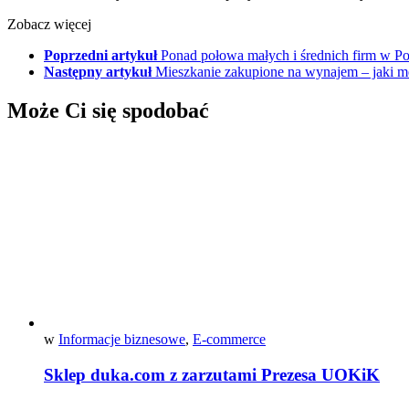
Zobacz więcej
Poprzedni artykuł
Ponad połowa małych i średnich firm w P
Następny artykuł
Mieszkanie zakupione na wynajem – jaki m
Może Ci się spodobać
w
Informacje biznesowe
,
E-commerce
Sklep duka.com z zarzutami Prezesa UOKiK