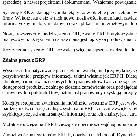
sprzedażą, a nawet projektami i dokumentami. Wzajemne powiązanie 
Systemy ERP, zakładające zamkniętą tylko w obrębie przedsiębiorst
firmy. Wykorzystuje się w nich nowe możliwości komunikacji (zwłas
informatycznymi i bazami danych oraz aplikacjami internetowymi lu
Nowy, rozszerzony model systemu ERP, zwany ERP II wykorzystuje za
biznesowych. Dzięki temu usprawniana jest logistyka produkcyjna i
Rozszerzone systemy ERP pozwalają więc na lepsze zarządzanie nie ty
Zdalna praca z ERP
Wysoce zinformatyzowane przedsiębiorstwa chętnie łączą wykorzyst
pozyskiwanie i przepływ informacji, takimi właśnie jak ERP II. Dlat
klientów, partnerów biznesowych lub pracowników tworzone są specj
dostępności produktu, zdalnego złożenia zamówienia oraz podglądan
surowców lub półproduktów, natomiast pracownicy uzyskują bieżący 
Kolejnym stopniem zwiększania mobilności systemów ERP jest wykor
bardziej ułatwia pracę zdalną z systemami ERP i znacznie zwiększa
szybkiego pozyskiwania samych informacji oraz ich analizy, jak i atr
Mobilne rozwiązania ERP II cieszą się obecnie szczególną popularno
Z możliwościami systemów ERP II, opartych na Microsoft Dynamics N