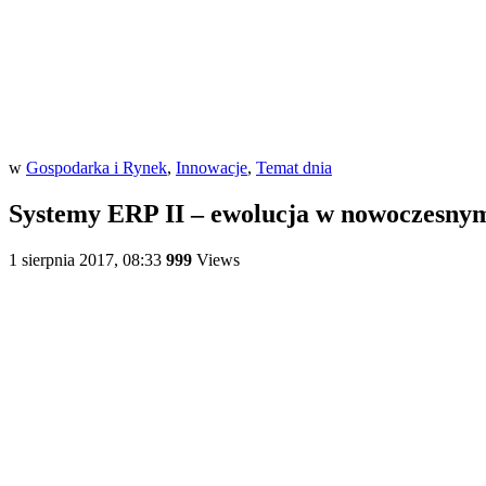
w
Gospodarka i Rynek
,
Innowacje
,
Temat dnia
Systemy ERP II – ewolucja w nowoczesnym
1 sierpnia 2017, 08:33
999
Views