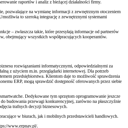
anie raportów i analiz z bieżącej działalności firmy.
ogie, pozwalające na wymianę informacji z zewnętrznym otoczeniem
 Umożliwia to szeroką integrację z zewnętrznymi systemami
cje – zwłaszcza takie, które przesyłają informacje od partnerów
taw, obejmujący wszystkich współpracujących kooperantów.
 biznesu rozwiązaniami informatycznymi, odpowiedzialnymi za
alną z użyciem m.in. przeglądarki internetowej. Dla potrzeb
stemem przedsiębiorstwa. Klientom daje to możliwość sprawdzenia
erzonemu ERP, mogą sprawdzić dostępność oferowanych przez siebie
et smartwatche. Dedykowane tym sprzętom oprogramowanie jeszcze
ty do budowania przewagi konkurencyjnej, zarówno na płaszczyźnie
odjęcia trafnych decyzji biznesowych.
racujące w biurach, jak i mobilnych przedstawicieli handlowych.
ps://www.erpnav.pl/.