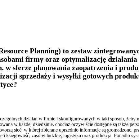
 Resource Planning) to zestaw zintegrowan
asobami firmy oraz optymalizację działani
in. w sferze planowania zaopatrzenia i prod
izacji sprzedaży i wysyłki gotowych produk
ktyce?
ególnych działań w firmie i skonfigurowanych w taki sposób, żeby mo
sowana w każdej dziedzinie, chociaż oczywiście dostępne są także per
tworzą sieć, w której zbierane uprzednio informacje są gromadzone, 
e i księgowość, zasoby ludzkie, logistyka oraz produkcja. Ponadto sy