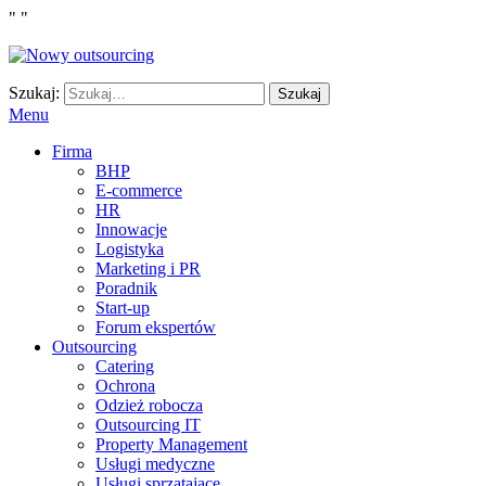
"
"
Szukaj:
Szukaj
Menu
Firma
BHP
E-commerce
HR
Innowacje
Logistyka
Marketing i PR
Poradnik
Start-up
Forum ekspertów
Outsourcing
Catering
Ochrona
Odzież robocza
Outsourcing IT
Property Management
Usługi medyczne
Usługi sprzątające