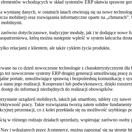
elementów wchodzących w skład systemów ERP ułatwia sprawne generow
wa wymianę danych, w ostatnich latach otwierają się na nowe technol
zcza mobilnej) oraz rozwiązania informatyczne oparte na „chmurach”.
b mobilnymi.
równo dotychczasowe, tradycyjne moduły, jak i te dodające nowe funk
 zaopatrzeniowa, którą można następnie wpleść w system łańcucha dos
lko relacjami z klientem, ale także cyklem życia produktu.
ywane na co dzień nowoczesne technologie z charakterystycznymi dla
ego też nowoczesne systemy ERP drugiej generacji umożliwiają pracę zd
alne portale, umożliwiające sprawną i bezpośrednią komunikację z sy
ia stanu jego realizacji. Kooperanci lub podwykonawcy, dzięki rozsz
dostęp do informacji niezbędnych do realizacji obowiązków.
zystanie urządzeń mobilnych, takich jak smartfony, tablety czy naw
 efektywność pracy. Takie rozwiązania tworzą zatem solidne fundamen
akcyjnej prezentacji, co z kolei przekłada się na możliwość szybkiego p
ścią w różnego rodzaju działach sprzedaży, wspierając zarówno osoby p
av i wdrażanych przez Jcommerce, można zapoznać się na stronie htt