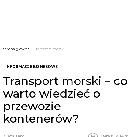
Jesteś tutaj:
Strona główna
Transport morski – co warto wiedzieć o przewozie kontenerów?
INFORMACJE BIZNESOWE
Transport morski – co
warto wiedzieć o
przewozie
kontenerów?
3 lata temu
1.9tys.
Views