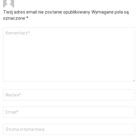
Twój adres email nie zostanie opublikowany.
Wymagane pola są
oznaczone
*
Komentarz
*
Nazwa
*
Adres
email
*
Witryna
internetowa