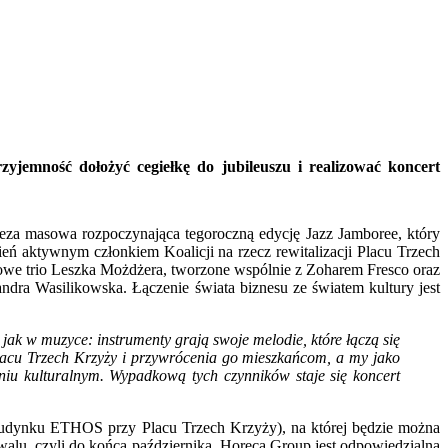
jemność dołożyć cegiełkę do jubileuszu i realizować
koncert
reza masowa rozpoczynająca tegoroczną edycję
Jazz Jamboree, który
zień aktywnym członkiem Koalicji na rzecz rewitalizacji Placu Trzech
dowe trio Leszka Możdżera, tworzone wsp
ó
lnie z Zoharem Fresco oraz
ndra Wasilikowska. Łączenie świata biznesu ze światem kultury jest
ę jak w muzyce: instrumenty grają swoje melodie, kt
ó
re łączą się
acu Trzech Krzyży i przywr
ó
cenia go mieszkańcom, a my jako
eniu kulturalnym. Wypadkową tych czynnik
ó
w staje się koncert
 budynku ETHOS przy Placu Trzech Krzyży), na kt
ó
rej będzie można
walu, czyli do koń
ca pa
ździernika.
Horeca Group jest odpowiedzialna