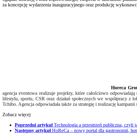
za koncepcję wydarzenia inauguracyjnego oraz produkcję wykonawc
Horeca Gro
agencja eventowa realizuje projekty, kt
ó
re całościowo odpowiadają 
lifestylu, sportu, CSR oraz działań społecznych we współpracy z lok
Tchibo. Agencja odpowiadała także za strategię i realizację kampani
Zobacz więcej
Poprzedni artykuł
Technologia a przestrzeń publiczna, czyli 
Następny artykuł
HoReCa – nowy portal dla gastronomii, hote