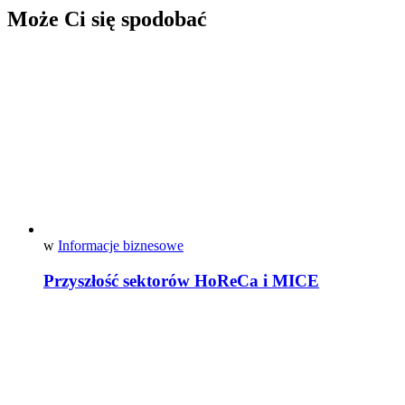
Może Ci się spodobać
w
Informacje biznesowe
Przyszłość sektorów HoReCa i MICE