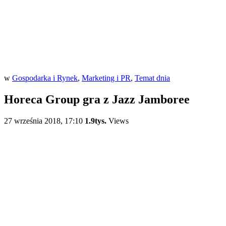
w
Gospodarka i Rynek
,
Marketing i PR
,
Temat dnia
Horeca Group gra z Jazz Jamboree
27 września 2018, 17:10
1.9tys.
Views