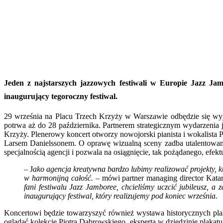
Jeden z najstarszych jazzowych festiwali w Europie Jazz Ja
inaugurujący tegoroczny festiwal.
29 września na Placu Trzech Krzyży w Warszawie odbędzie się w
potrwa aż do 28 października.
Partnerem strategicznym wydarzenia je
Krzyży. Plenerowy koncert otworzy nowojorski pianista i wokalista
Larsem Danielssonem. O oprawę wizualną sceny zadba utalentowana i
specjalnością agencji i pozwala na osią
gni
ęcie, tak pożądanego, efek
– J
ako agencja kreatywna bardzo lubimy realizować projekty, k
w harmonijn
ą całość.
– m
ó
wi partner
managing
director
Katar
fani festiwalu Jazz Jamboree, chcieliśmy uczcić jubileusz,
inaugurujący festiwal, kt
ó
ry realizujemy pod koniec września.
Koncertowi będzie towarzyszyć r
ó
wnież wystawa historycznych pla
oglądać kolekcję Piotra Dąbrowskiego, eksperta w dziedzinie plakatu