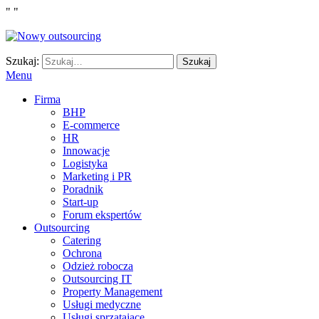
"
"
Szukaj:
Szukaj
Menu
Firma
BHP
E-commerce
HR
Innowacje
Logistyka
Marketing i PR
Poradnik
Start-up
Forum ekspertów
Outsourcing
Catering
Ochrona
Odzież robocza
Outsourcing IT
Property Management
Usługi medyczne
Usługi sprzątające