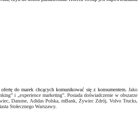
ą
ofert
ę do marek chcących komunikować się z konsumentem.
Jako
inking” i „experience marketing”. Posiada doświadczenie w obszarze
wiec, Danone, Adidas Polska, mBank, Żywiec Zdr
ó
j, Volvo Trucks,
Miasta Stołecznego Warszawy.