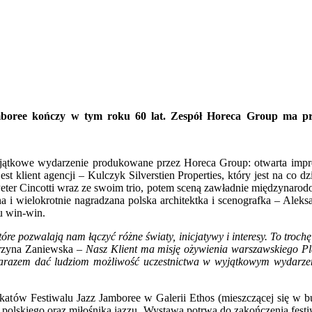
mboree kończy w tym roku 60 lat. Zespół Horeca Group ma przy
yjątkowe wydarzenie produkowane przez Horeca Group: otwarta imp
st klient agencji – Kul
czyk Silverstien Properties, kt
ó
ry jest na co d
 Peter Cincotti wraz ze swoim trio, potem sceną zawładnie międzynaro
 wielokrotnie nagradzana polska architektka i scenografka – Aleksa
tu win-win.
t
ó
re pozwalają nam łączyć różne światy, inicjatywy i interesy. To troch
zyna Zaniewska –
Nasz Klient ma misję ożywienia warszawskiego Pl
 a zarazem dać ludziom możliwość uczestnictwa w wyjątkowym wydarz
kat
ó
w Festiwalu
Jazz Jamboree w Galerii Ethos (mieszczącej się w
 polskiego oraz miłośnika jazzu. Wystawa potrwa do zakończenia festi