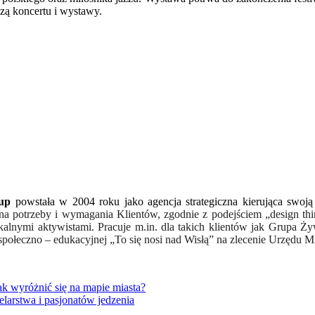
zą koncertu i wystawy.
up
powstała w 2004 roku jako agencja strategiczna kierująca swoj
na potrzeby i wymagania Klient
ó
w, zgodnie z podejściem „design th
alnymi aktywistami. Pracuje m.in. dla takich klient
ó
w jak Grupa Ży
i społeczno – edukacyjnej „To się nosi nad Wisłą” na zlecenie Urzędu 
jak wyróżnić się na mapie miasta?
larstwa i pasjonatów jedzenia